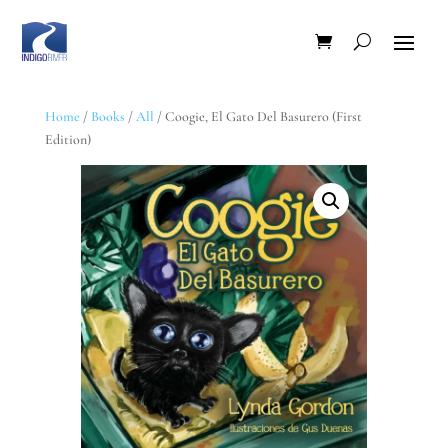
Home
/
Books
/
All
/ Coogie, El Gato Del Basurero (First
Edition)